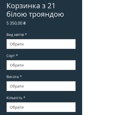
Корзинка з 21
білою трояндою
Ціна
5 350,00 ₴
Вид квітів
*
Сорт
*
Висота
*
Кількість
*