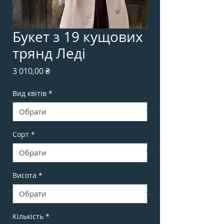
Букет з 19 кущових
трянд Леді
Ціна
3 010,00 ₴
Вид квітів
*
Сорт
*
Висота
*
Кількість
*