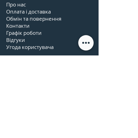
Про нас
Оплата і доставка
Обмін та повернення
Контакти
Графік роботи
Відгуки
Угода користувача
КОНТАКТИ
+38 073 633 57 77
t.me/malenkyi_prynts
+38 073 633 57 77
info@malenkyi-prynts
@malenkyi-prynts
@malenkyi-prynts
Україна,
м. Київ,
02068
пр-т. Григоренка 39Б.