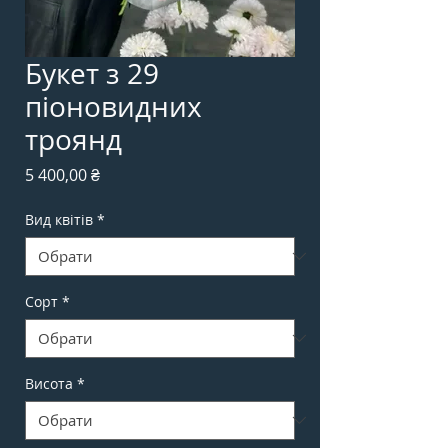
Букет з 29
піоновидних
троянд
Ціна
5 400,00 ₴
Вид квітів
*
Сорт
*
Висота
*