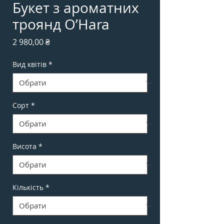
Букет з ароматних
троянд O’Hara
Ціна
2 980,00 ₴
Вид квітів
*
Сорт
*
Висота
*
Кількість
*