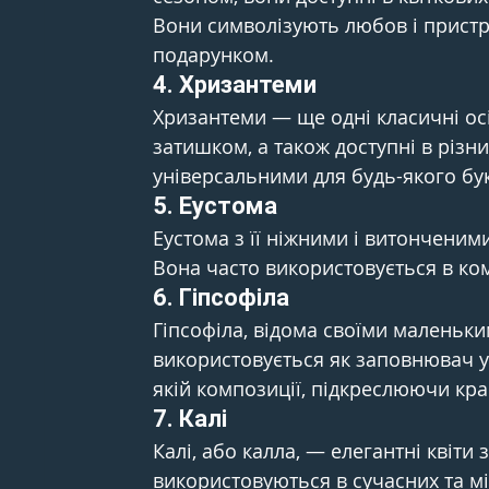
Вони символізують любов і прист
подарунком.
4. 
Хризантеми
Хризантеми — ще одні класичні осі
затишком, а також доступні в різни
універсальними для будь-якого бук
5. 
Еустома
Еустома з її ніжними і витонченими
Вона часто використовується в комп
6. 
Гіпсофіла
Гіпсофіла, відома своїми маленьки
використовується як заповнювач у б
якій композиції, підкреслюючи крас
7. 
Калі
Калі, або калла, — елегантні квіти
використовуються в сучасних та міні