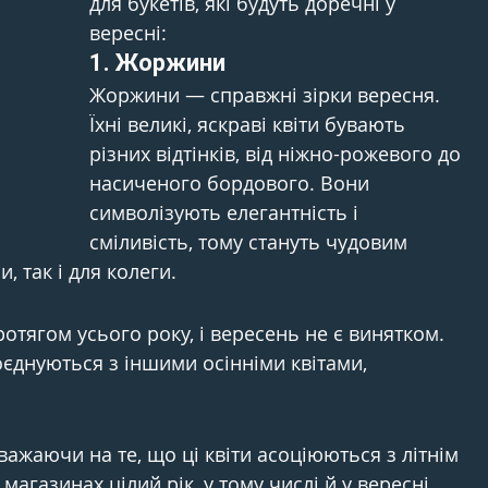
для букетів, які будуть доречні у 
вересні:
1. 
Жоржини
Жоржини — справжні зірки вересня. 
Їхні великі, яскраві квіти бувають 
різних відтінків, від ніжно-рожевого до 
насиченого бордового. Вони 
символізують елегантність і 
сміливість, тому стануть чудовим 
 так і для колеги.
тягом усього року, і вересень не є винятком. 
поєднуються з іншими осінніми квітами, 
ажаючи на те, що ці квіти асоціюються з літнім 
магазинах цілий рік, у тому числі й у вересні. 