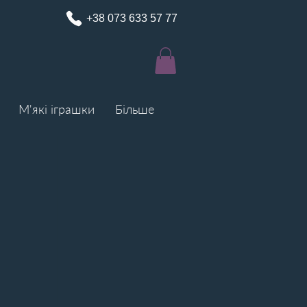
+38 0
73 633 57 77
М'які іграшки
Більше