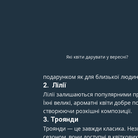
Які квіти дарувати у вересні?
подарунком як для близької людини,
2.  
Лілії
Лілії залишаються популярними про
Їхні великі, ароматні квіти добре 
створюючи розкішні композиції.
3. 
Троянди
Троянди — це завжди класика. Незв
сезоном, вони доступні в квіткових 