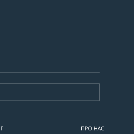
а букети з троянд:
Як обрати ідеальний
й вибір у Києві
для дівчини: поради
букета
Г
ПРО НАС