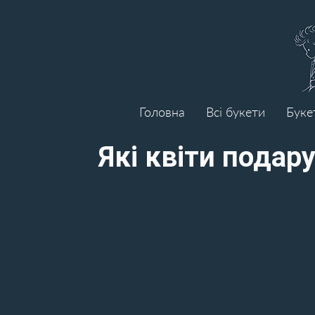
Головна
Всі букети
Буке
Які квіти подар