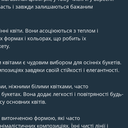
расть і завжди залишаються бажаним 
нні квіти. Вони асоціюються з теплом і 
х формах і кольорах, що робить їх 
ету.
 квітами є чудовим вибором для осінніх букетів. 
озиціях завдяки своїй стійкості і елегантності.
ми, ніжними білими квітками, часто 
укетах. Вона додає легкості і повітряності будь-
у основних квітів.
 з витонченою формою, які часто 
малістичних композиціях. Їхні чисті лінії і 