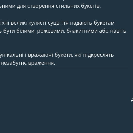
ьними для створення стильних букетів.
і їхні великі кулясті суцвіття надають букетам 
ть бути білими, рожевими, блакитними або навіть 
нікальні і вражаючі букети, які підкреслять 
 незабутнє враження.