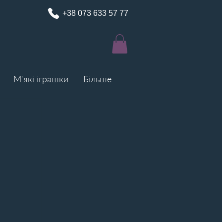
+38 0
73 633 57 77
М'які іграшки
Більше