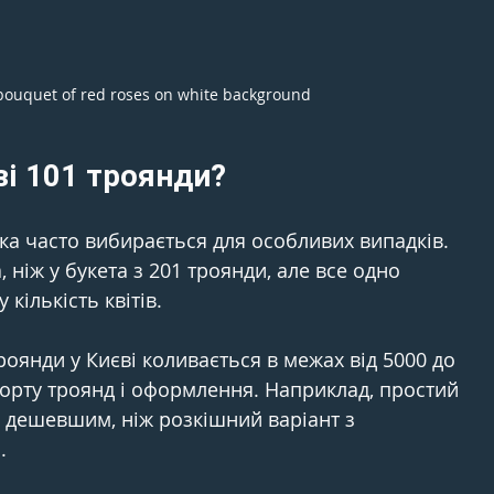
e bouquet of red roses on white background
зі 101 троянди?
 яка часто вибирається для особливих випадків. 
 ніж у букета з 201 троянди, але все одно 
кількість квітів.
роянди у Києві коливається в межах від 5000 до 
сорту троянд і оформлення. Наприклад, простий 
е дешевшим, ніж розкішний варіант з 
.