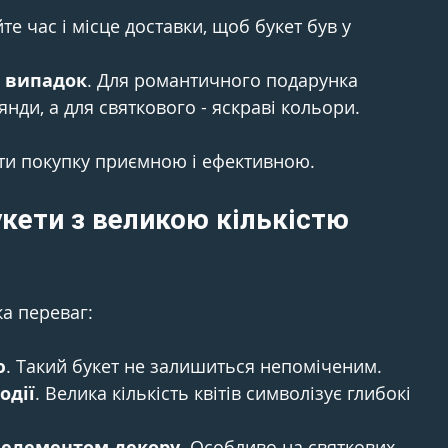
те час і місце доставки, щоб букет був у 
 випадок
. Для романтичного подарунка 
янди, а для святкового - яскраві кольори.
ти покупку приємною і ефективною.
кети з великою кількістю 
ка переваг:
ю
. Такий букет не залишиться непоміченим.
одії
. Велика кількість квітів символізує глибокі 
 елементом декору
. Особливо на святкових 