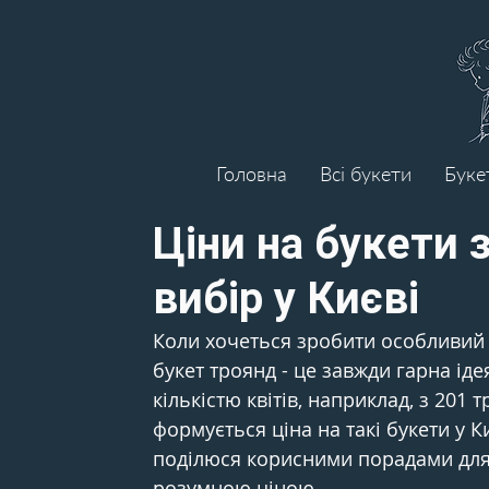
Головна
Всі букети
Буке
Ціни на букети 
вибір у Києві
Коли хочеться зробити особливий 
букет троянд - це завжди гарна ід
кількістю квітів, наприклад, з 201 т
формується ціна на такі букети у К
поділюся корисними порадами для т
розумною ціною.